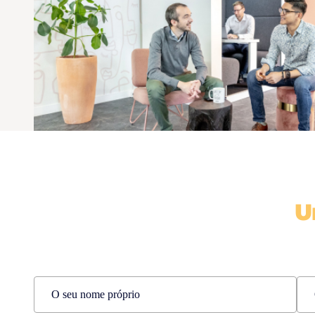
U
Name
(Required)