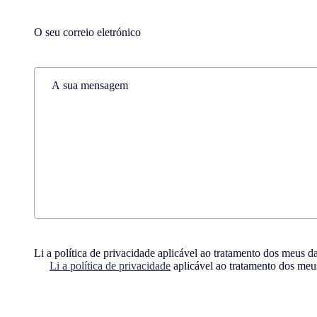
First
Las
Email
(Required)
Comments
(Required)
Consent
(Required)
Li a política de privacidade aplicável ao tratamento dos meus d
Li a política de privacidade
aplicável ao tratamento dos meu