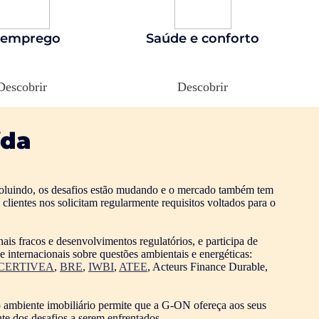
eemprego
Saúde e conforto
Descobrir
Descobrir
ida
oluindo, os desafios estão mudando e o mercado também tem
lientes nos solicitam regularmente requisitos voltados para o
ais fracos e desenvolvimentos regulatórios, e participa de
e internacionais sobre questões ambientais e energéticas:
CERTIVEA
,
BRE
,
IWBI
,
ATEE
, Acteurs Finance Durable,
 ambiente imobiliário permite que a G-ON ofereça aos seus
te dos desafios a serem enfrentados.