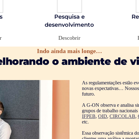
s
Pesquisa e
R
desenvolvimento
r
Descobrir
Indo ainda mais longe…
lhorando o ambiente de v
As regulamentações estão ev
novas expectativas… Nossos c
futuro.
A G-ON observa e analisa sin
grupos de trabalho nacionais 
IFPEB
,
OID
,
CIRCOLAB
,
etc.
Essa observação sistêmica do
clientes uma análise a montan