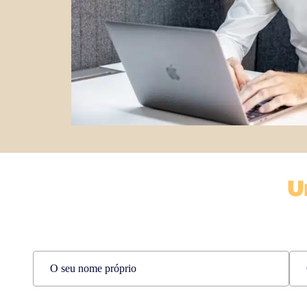
U
Name
(Required)
First
Las