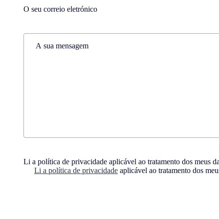
Email
(Required)
Comments
(Required)
Consent
(Required)
Li a política de privacidade aplicável ao tratamento dos meus d
Li a política de privacidade
aplicável ao tratamento dos meu